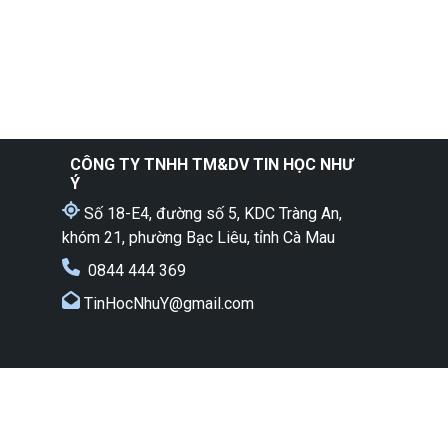
CÔNG TY TNHH TM&DV
TIN HỌC NHƯ
Ý
Số 18-E4, đường số 5, KDC Tràng An,
khóm 21, phường Bạc Liêu, tỉnh Cà Mau
0844 444 369
TinHocNhuY@gmail.com