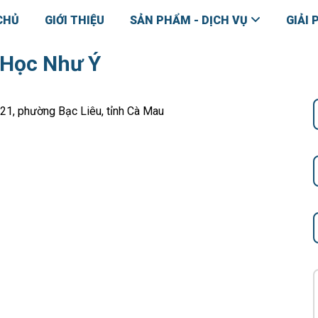
CHỦ
GIỚI THIỆU
SẢN PHẨM - DỊCH VỤ
GIẢI 
 Học Như Ý
21, phường Bạc Liêu, tỉnh Cà Mau