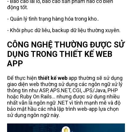
- Báo cáo lãi lỗ, báo cáo sản phẩm nào có biến
động tốt.
- Quản lý tình trạng hàng hóa trong kho..
- Khôi phục dữ liêu, backup dữ liệu thường xuyên.
CÔNG NGHỆ THƯỜNG ĐƯỢC SỬ
DỤNG TRONG THIẾT KẾ WEB
APP
Để thực hiện
thiết kế web
app thường sẽ sử dụng
giao diện web thường sử dụng các ngôn ngữ xử lý
thông tin như ASP, APS.NET, CGI, JPS/Java, PHP
hoặc Ruby On Rails... nhưng được sử dụng nhiều
nhất vẫn là ngôn ngữ .NET vì tính mạnh mẽ và độ
bảo mật hầu các nhà lập trình web-app lựa chọn
sử dụng ngôn ngữ này.