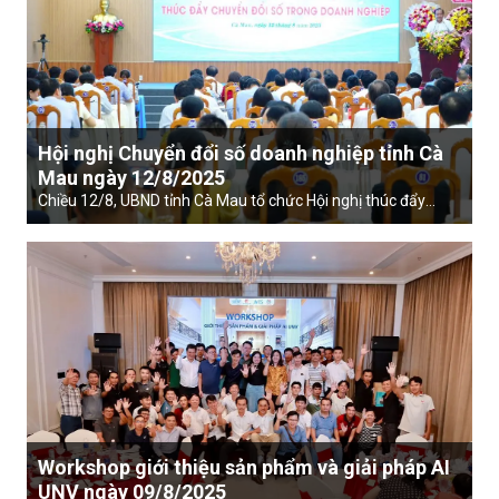
Hội nghị Chuyển đổi số doanh nghiệp tỉnh Cà
Mau ngày 12/8/2025
Chiều 12/8, UBND tỉnh Cà Mau tổ chức Hội nghị thúc đẩy
chuyển đổi số trong doanh nghiệp, với sự tham dự của ông
Nguyễn Minh Luân – Ủy viên BTV Tỉnh ủy, Phó Chủ tịch UBND
tỉnh; lãnh đạo các Sở, ngành và hơn 100 doanh nghiệp trên
địa bàn.
Workshop giới thiệu sản phẩm và giải pháp AI
UNV ngày 09/8/2025