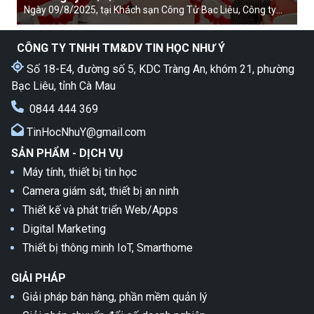
Ngày 09/8/2025, tại Khách sạn Công Tử Bạc Liêu, Công ty
TNHH TM&DV Tin Học Như Ý phối hợp cùng Hãng Uniview
Vietnam, Công ty CP TM Tin học Hưng Long, Công ty #AVTS
CÔNG TY TNHH TM&DV
TIN HỌC NHƯ Ý
tổ chức thành công Workshop giới thiệu sản phẩm và giải
pháp AI của UNV.
Số 18-E4, đường số 5, KDC Tràng An, khóm 21, phường
Bạc Liêu, tỉnh Cà Mau
0844 444 369
TinHocNhuY@gmail.com
SẢN PHẨM - DỊCH VỤ
Máy tính, thiết bị tin học
Camera giám sát, thiết bị an ninh
Thiết kế và phát triển Web/Apps
Digital Marketing
Thiết bị thông minh IoT, Smarthome
GIẢI PHÁP
Giải pháp bán hàng, phần mềm quản lý