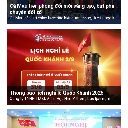
Cà Mau tiên phong đổi mới sáng tạo, bứt phá
chuyển đổi số
Cà Mau có vị trí chiến lược đặc biệt quan trọng, là cửa ngõ kết
nối vùng đồng bằng sông Cửu Long ra biển Đông và vịnh Thái
Lan. Chúng ta có lợi thế về thủy sản, năng lượng tái tạo, kinh
tế biển, cùng hệ sinh thái rừng - biển vô cùng đa dạng. Nhưng
cũng chính nơi đây đang chịu tác động nặng nề của biến đổi
khí hậu, nước biển dâng và nhiều thách thức phát triển. Muốn
bứt phá, Cà Mau buộc phải đi nhanh, đi trước trong ứng dụng
khoa học, công nghệ chuyển đổi số.
Thông báo lịch nghỉ lễ Quốc Khánh 2025
Công ty TNHH TM&DV Tin Học Như Ý thông báo lịch nghỉ lễ
QUỐC KHÁNH (02/09) năm 2025